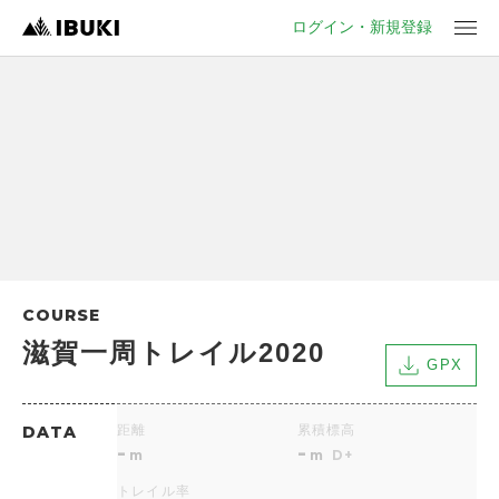
ログイン・新規登録
COURSE
滋賀一周トレイル2020
GPX
DATA
距離
累積標高
-
-
m
m
D+
トレイル率