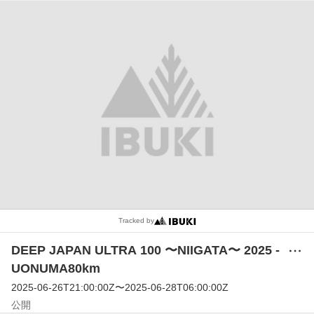
Tracked by
DEEP JAPAN ULTRA 100 〜NIIGATA〜 2025 -
メ
ニ
UONUMA80km
ュ
2025-06-26T21:00:00Z
〜
2025-06-28T06:00:00Z
ー
公開