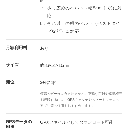
M
：
少し広めのベルト（幅8cmまで)に対
応
L：
それ以上の幅のベルト（ベストタイ
プなど）に対応
月額利用料
あり
サイズ
約86×51×16mm
測位
3分に1回
標高のデータは含まれません。正確な距離や累積標高
を記録するには、GPSウォッチやスマートフォンの
アプリ等の併用をおすすめします。
GPSデータの
GPXファイルとしてダウンロード可能
利用