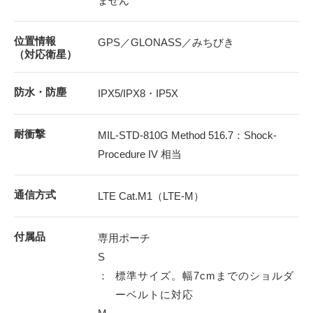
ません
位置情報
GPS／GLONASS／みちびき
（対応衛星）
防水・防塵
IPX5/IPX8・IP5X
耐衝撃
MIL-STD-810G Method 516.7：Shock-
Procedure IV 相当
通信方式
LTE Cat.M1（LTE-M）
付属品
専用ポーチ
S
：
標準サイズ。幅7cmまでのショルダ
ーベルトに対応